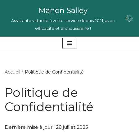
Manon Salley
Aller
Assistante virtuelle à votre service depuis 2021, avec
au
efficacité et enthousiasme !
contenu
Accueil
»
Politique de Confidentialité
Politique de
Confidentialité
Dernière mise à jour : 28 juillet 2025